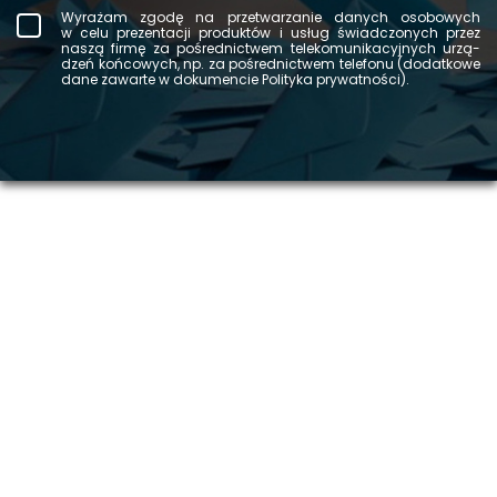
Wy­ra­żam zgodę na prze­twa­rza­nie da­nych oso­bo­wych
w celu pre­zen­ta­cji pro­duk­tów i usług świad­czo­nych przez
naszą firmę za po­śred­nic­twem te­le­ko­mu­ni­ka­cyj­nych urzą­
dzeń koń­co­wych, np. za po­śred­nic­twem te­le­fo­nu (do­dat­ko­we
dane za­war­te w do­ku­men­cie Po­li­ty­ka pry­wat­no­ści).