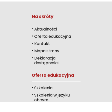
Zwiększ rozmiar 
Na skróty
Zmniejsz rozmiar 
Zwiększ odstęp 
Aktualności
literami
Oferta edukacyjna
Zmniejsz odstęp
Kontakt
literami
Mapa strony
Odcienie szarości
Deklaracja
dostępności
Duży kursor
Oferta edukacyjna
Przewodnik czyta
Podkreślanie link
Szkolenia
Szkolenia w języku
Wysoki kontrast
obcym
Kalendarz