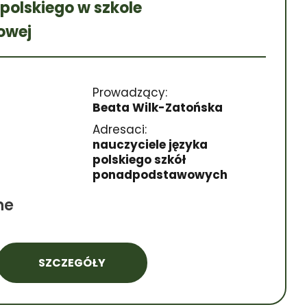
 polskiego w szkole
owej
Prowadzący:
Beata Wilk-Zatońska
Adresaci:
nauczyciele języka
polskiego szkół
ponadpodstawowych
ne
SZCZEGÓŁY