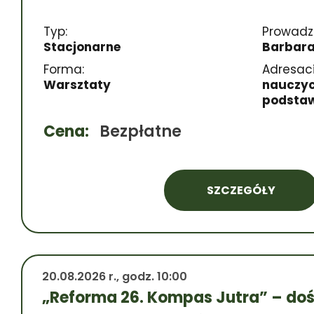
Typ:
Prowadz
Stacjonarne
Barbara
Forma:
Adresaci
Warsztaty
nauczyci
podsta
Cena:
Bezpłatne
SZCZEGÓŁY
20.08.2026 r., godz. 10:00
„Reforma 26. Kompas Jutra” – do