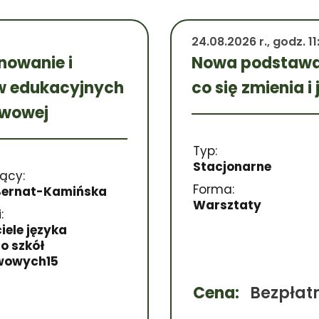
24.08.2026 r., godz. 11
nowanie i
Nowa podstawa
ów edukacyjnych
co się zmienia 
awowej
Typ:
Stacjonarne
ący:
Forma:
Bernat-Kamińska
Warsztaty
:
iele języka
o szkół
wowych15
Cena:
Bezpłat