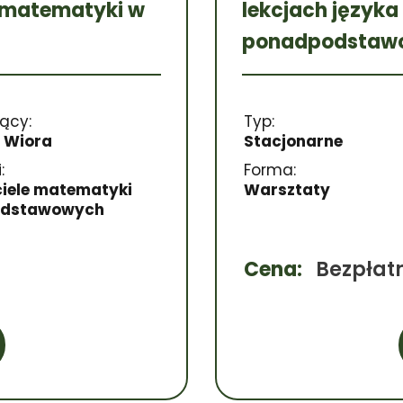
z matematyki w
lekcjach języka
ponadpodstaw
ący:
Typ:
 Wiora
Stacjonarne
:
Forma:
iele matematyki
Warsztaty
odstawowych
Cena:
Bezpłat