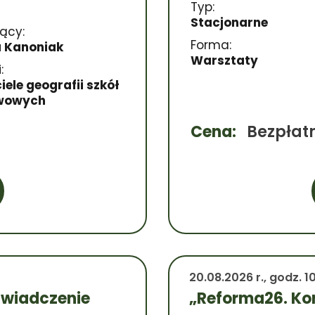
Typ:
Stacjonarne
ący:
Forma:
 Kanoniak
Warsztaty
:
ele geografii szkół
wowych
Cena:
Bezpłat
20.08.2026 r., godz. 1
świadczenie
„Reforma26. Ko