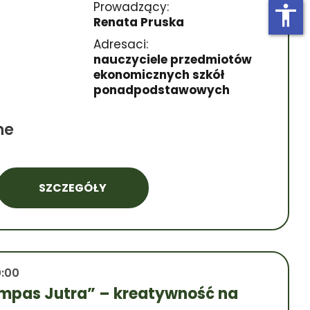
Prowadzący:
accessibility
Renata Pruska
Adresaci:
nauczyciele przedmiotów
ekonomicznych szkół
ponadpodstawowych
ne
SZCZEGÓŁY
0:00
mpas Jutra” – kreatywność na