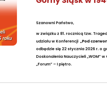
Górny Śląsk w 194
Szanowni Państwo,
w związku z 81. rocznicą tzw. Trage
udziału w Konferencji
„Pod czerwon
odbędzie się 22 stycznia 2026 r. o
Doskonalenia Nauczycieli „WOM” w Cz
„Forum” – I piętro.