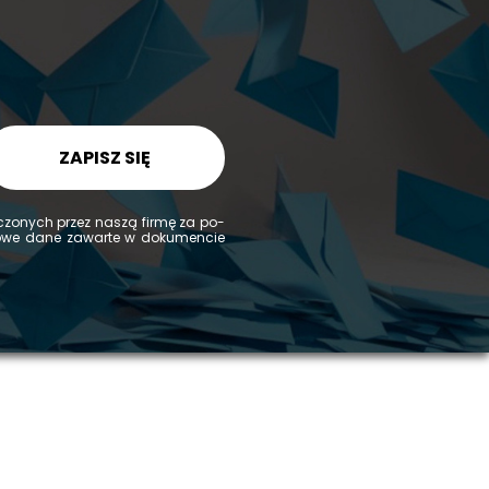
ZAPISZ SIĘ
d­czo­nych przez naszą firmę za po­
­ko­we dane za­war­te w do­ku­men­cie