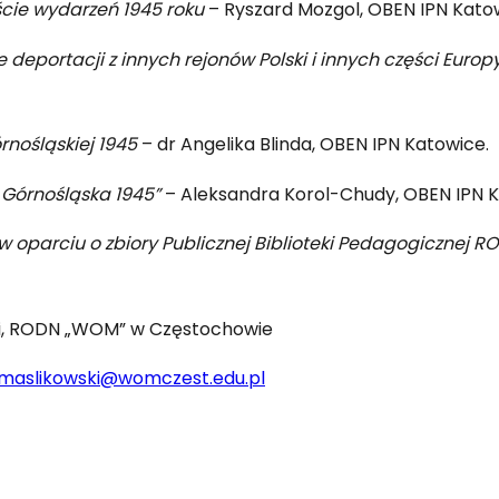
cie wydarzeń 1945 roku
– Ryszard Mozgol, OBEN IPN Kato
 deportacji z innych rejonów Polski i innych części Eur
rnośląskiej 1945
– dr Angelika Blinda, OBEN IPN Katowice.
 Górnośląska 1945”
– Aleksandra Korol-Chudy, OBEN IPN K
w oparciu o zbiory Publicznej Biblioteki Pedagogicznej
ki, RODN „WOM” w Częstochowie
maslikowski@womczest.edu.pl