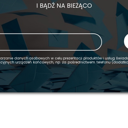
I BĄDŹ NA BIEŻĄCO
­rza­nie da­nych oso­bo­wych w celu pre­zen­ta­cji pro­duk­tów i usług świa
ka­cyj­nych urzą­dzeń koń­co­wych, np. za po­śred­nic­twem te­le­fo­nu (do­dat