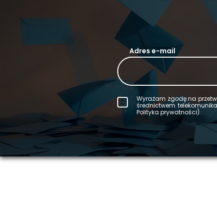
Adres e-mail
Wy­ra­żam zgodę na prze­twa
śred­nic­twem te­le­ko­mu­ni­
Po­li­ty­ka pry­wat­no­ści).