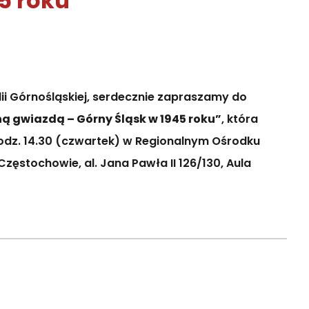
5 roku”
dii Górnośląskiej, serdecznie zapraszamy do
ą gwiazdą – Górny Śląsk w 1945 roku”
, która
 godz. 14.30 (czwartek) w Regionalnym Ośrodku
ęstochowie, al. Jana Pawła II 126/130, Aula