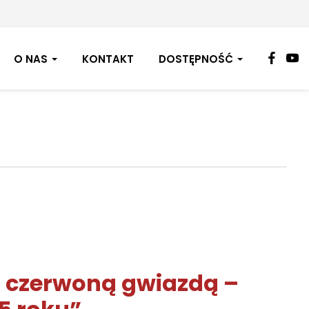
FAC
Y
O NAS
KONTAKT
DOSTĘPNOŚĆ
d czerwoną gwiazdą –