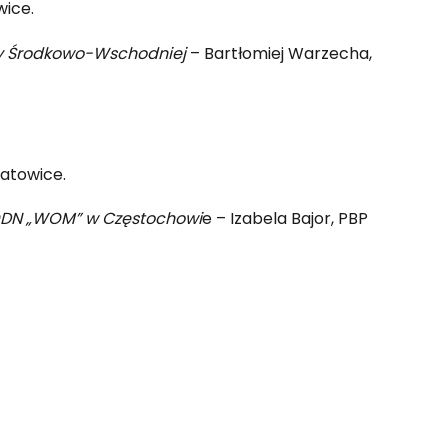
wice.
opy Środkowo-Wschodniej
– Bartłomiej Warzecha,
atowice.
 RODN „WOM” w Częstochowi
e – Izabela Bajor, PBP