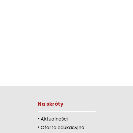
Zwiększ rozmiar 
Na skróty
Zmniejsz rozmiar 
Zwiększ odstęp 
Aktualności
literami
Oferta edukacyjna