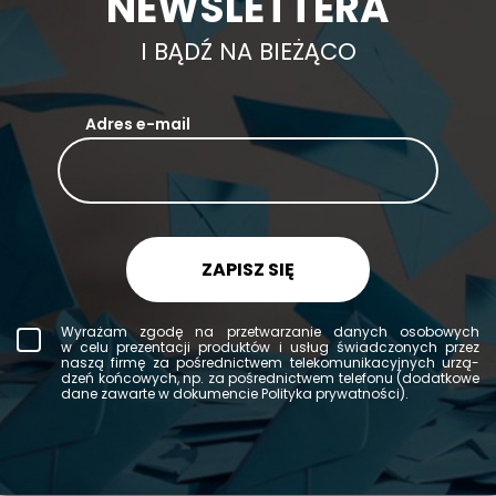
NEWSLETTERA
I BĄDŹ NA BIEŻĄCO
Adres e-mail
ZAPISZ SIĘ
Wy­ra­żam zgodę na prze­twa­rza­nie da­nych oso­bo­wych
w celu pre­zen­ta­cji pro­duk­tów i usług świad­czo­nych przez
naszą firmę za po­śred­nic­twem te­le­ko­mu­ni­ka­cyj­nych urzą­
dzeń koń­co­wych, np. za po­śred­nic­twem te­le­fo­nu (do­dat­ko­we
dane za­war­te w do­ku­men­cie Po­li­ty­ka pry­wat­no­ści).