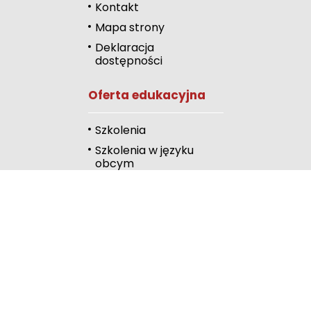
Zmniejsz odstęp
Kontakt
literami
Mapa strony
Odcienie szarości
Deklaracja
dostępności
Duży kursor
Oferta edukacyjna
Przewodnik czyta
Podkreślanie link
Szkolenia
Szkolenia w języku
Wysoki kontrast
obcym
Kalendarz
Linki
Publiczna Biblioteka
Pedagogiczna
Wydawnictwo
RODN Bielsko-Biała