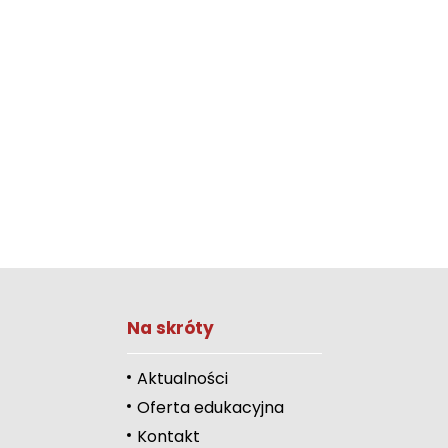
Zwiększ rozmiar 
Na skróty
Zmniejsz rozmiar 
Zwiększ odstęp 
Aktualności
literami
Oferta edukacyjna
Zmniejsz odstęp
Kontakt
literami