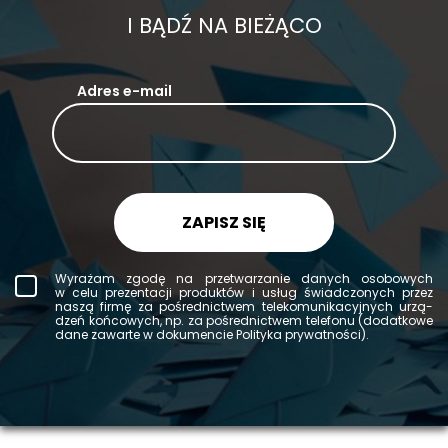
I BĄDŹ NA BIEŻĄCO
Adres e-mail
ZAPISZ SIĘ
Wy­ra­żam zgodę na prze­twa­rza­nie da­nych oso­bo­wych
w celu pre­zen­ta­cji pro­duk­tów i usług świad­czo­nych przez
naszą firmę za po­śred­nic­twem te­le­ko­mu­ni­ka­cyj­nych urzą­
dzeń koń­co­wych, np. za po­śred­nic­twem te­le­fo­nu (do­dat­ko­we
dane za­war­te w do­ku­men­cie Po­li­ty­ka pry­wat­no­ści).