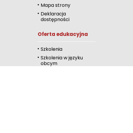
Mapa strony
Odcienie szarości
Deklaracja
dostępności
Duży kursor
Oferta edukacyjna
Przewodnik czyta
Podkreślanie link
Szkolenia
Szkolenia w języku
Wysoki kontrast
obcym
Kalendarz
Linki
Publiczna Biblioteka
Pedagogiczna
Wydawnictwo
RODN Bielsko-Biała