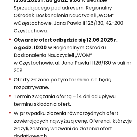
12.06.2025 r. do godz. 9.00
w siedzibie
Sprzedającego pod adresem: Regionalny
Ośrodek Doskonalenia Nauczycieli „WOM”
wCzęstochowie, Jana Pawła II 126/130, 42-200
Częstochowa.
Otwarcie ofert odbędzie się 12.06.2025 r.
o godz. 10:00
w Regionalnym Ośrodku
Doskonalenia Nauczycieli „WOM”
w Częstochowie, al. Jana Pawła II 126/130 w sali nr
208.
Oferty złożone po tym terminie nie będą
rozpatrywane.
Termin związania ofertą – 14 dni od upływu
terminu składania ofert.
W przypadku złożenia równorzędnych ofert
zawierających najwyższą cenę, Oferenci, którzyje
złożyli, zostaną wezwani do złożenia ofert
dodatkowych.