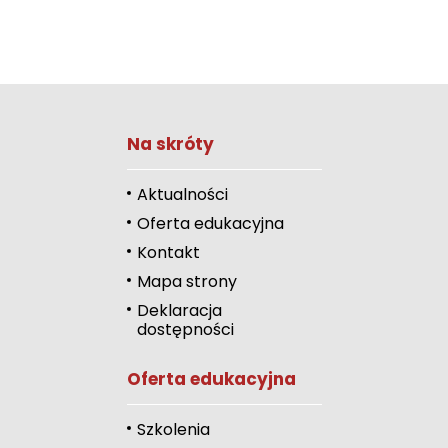
Zwiększ rozmiar 
Na skróty
Zmniejsz rozmiar 
Zwiększ odstęp 
Aktualności
literami
Oferta edukacyjna
Zmniejsz odstęp
Kontakt
literami
Mapa strony
Odcienie szarości
Deklaracja
dostępności
Duży kursor
Oferta edukacyjna
Przewodnik czyta
Podkreślanie link
Szkolenia