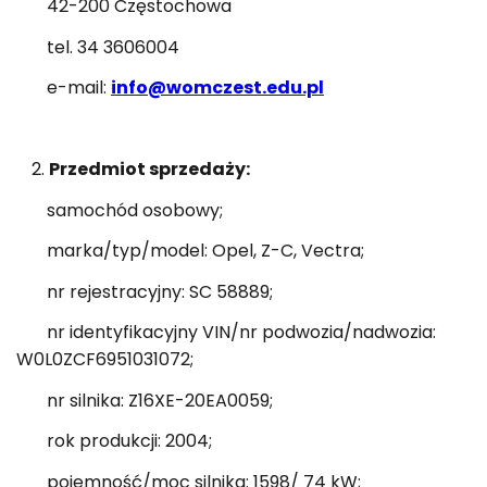
42-200 Częstochowa
tel. 34 3606004
e-mail:
info@womczest.edu.pl
Przedmiot sprzedaży:
samochód osobowy;
marka/typ/model: Opel, Z-C, Vectra;
nr rejestracyjny: SC 58889;
nr identyfikacyjny VIN/nr podwozia/nadwozia:
W0L0ZCF6951031072;
nr silnika: Z16XE-20EA0059;
rok produkcji: 2004;
pojemność/moc silnika: 1598/ 74 kW;