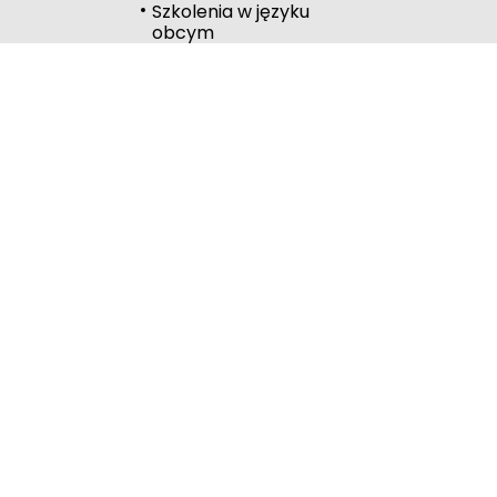
Szkolenia w języku
Wysoki kontrast
obcym
Kalendarz
Linki
Publiczna Biblioteka
Pedagogiczna
Wydawnictwo
RODN Bielsko-Biała
RODN Katowice
ROME Metis
RODN Rybnik
Urząd Marszałkowski