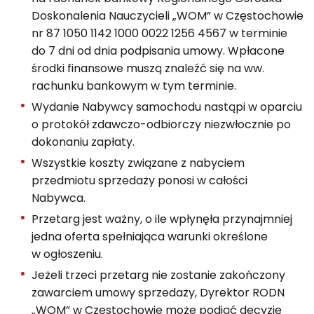
Doskonalenia Nauczycieli „WOM” w Częstochowie
nr 87 1050 1142 1000 0022 1256 4567 w terminie
do 7 dni od dnia podpisania umowy. Wpłacone
środki finansowe muszą znaleźć się na ww.
rachunku bankowym w tym terminie.
Wydanie Nabywcy samochodu nastąpi w oparciu
o protokół zdawczo-odbiorczy niezwłocznie po
dokonaniu zapłaty.
Wszystkie koszty związane z nabyciem
przedmiotu sprzedaży ponosi w całości
Nabywca.
Przetarg jest ważny, o ile wpłynęła przynajmniej
jedna oferta spełniająca warunki określone
w ogłoszeniu.
Jeżeli trzeci przetarg nie zostanie zakończony
zawarciem umowy sprzedaży, Dyrektor RODN
„WOM” w Częstochowie może podjąć decyzję