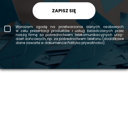
ZAPISZ SIĘ
Wy­ra­żam zgodę na prze­twa­rza­nie da­nych oso­bo­wych
w celu pre­zen­ta­cji pro­duk­tów i usług świad­czo­nych przez
naszą firmę za po­śred­nic­twem te­le­ko­mu­ni­ka­cyj­nych urzą­
dzeń koń­co­wych, np. za po­śred­nic­twem te­le­fo­nu (do­dat­ko­we
dane za­war­te w do­ku­men­cie Po­li­ty­ka pry­wat­no­ści).