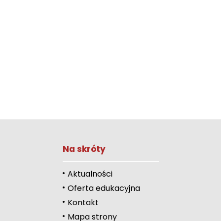
Zwiększ rozmiar 
Na skróty
Zmniejsz rozmiar 
Zwiększ odstęp 
Aktualności
literami
Oferta edukacyjna
Zmniejsz odstęp
Kontakt
literami
Mapa strony