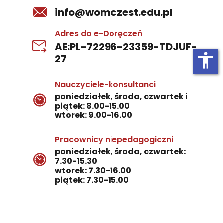
info@womczest.edu.pl
Adres do e-Doręczeń
AE:PL-72296-23359-TDJUF-
accessibility
27
Nauczyciele-konsultanci
poniedziałek, środa, czwartek i
piątek: 8.00-15.00
wtorek: 9.00-16.00
Pracownicy niepedagogiczni
poniedziałek, środa, czwartek:
7.30-15.30
wtorek: 7.30-16.00
piątek: 7.30-15.00