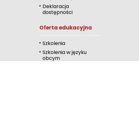
Odcienie szarości
Deklaracja
dostępności
Duży kursor
Oferta edukacyjna
Przewodnik czyta
Podkreślanie link
Szkolenia
Szkolenia w języku
Wysoki kontrast
obcym
Kalendarz
Linki
Publiczna Biblioteka
Pedagogiczna
Wydawnictwo
RODN Bielsko-Biała
RODN Katowice