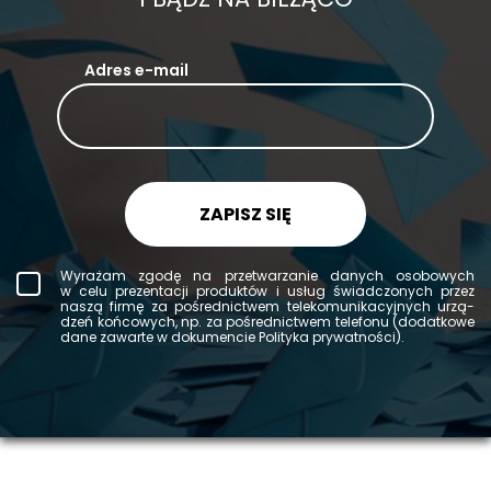
Adres e-mail
ZAPISZ SIĘ
Wy­ra­żam zgodę na prze­twa­rza­nie da­nych oso­bo­wych
w celu pre­zen­ta­cji pro­duk­tów i usług świad­czo­nych przez
naszą firmę za po­śred­nic­twem te­le­ko­mu­ni­ka­cyj­nych urzą­
dzeń koń­co­wych, np. za po­śred­nic­twem te­le­fo­nu (do­dat­ko­we
dane za­war­te w do­ku­men­cie Po­li­ty­ka pry­wat­no­ści).