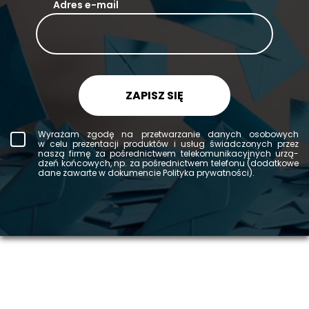
Adres e-mail
ZAPISZ SIĘ
Wy­ra­żam zgodę na prze­twa­rza­nie da­nych oso­bo­wych
w celu pre­zen­ta­cji pro­duk­tów i usług świad­czo­nych przez
naszą firmę za po­śred­nic­twem te­le­ko­mu­ni­ka­cyj­nych urzą­
dzeń koń­co­wych, np. za po­śred­nic­twem te­le­fo­nu (do­dat­ko­we
dane za­war­te w do­ku­men­cie Po­li­ty­ka pry­wat­no­ści).