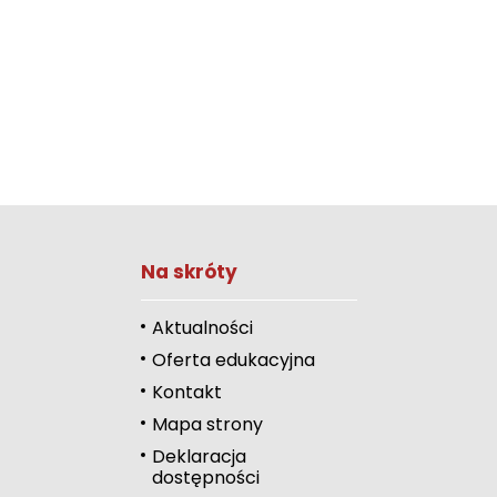
Zwiększ rozmiar 
Na skróty
Zmniejsz rozmiar 
Zwiększ odstęp 
Aktualności
literami
Oferta edukacyjna
Zmniejsz odstęp
Kontakt
literami
Mapa strony
Odcienie szarości
Deklaracja
dostępności
Duży kursor