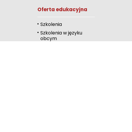
Oferta edukacyjna
Przewodnik czyta
Podkreślanie link
Szkolenia
Szkolenia w języku
Wysoki kontrast
obcym
Kalendarz
Linki
Publiczna Biblioteka
Pedagogiczna
Wydawnictwo
RODN Bielsko-Biała
RODN Katowice
ROME Metis
RODN Rybnik