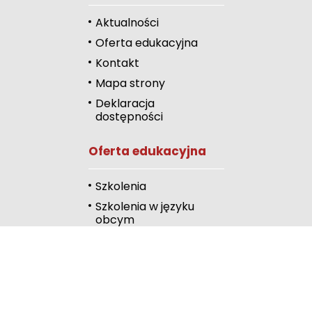
Zwiększ odstęp 
Aktualności
literami
Oferta edukacyjna
Zmniejsz odstęp
Kontakt
literami
Mapa strony
Odcienie szarości
Deklaracja
dostępności
Duży kursor
Oferta edukacyjna
Przewodnik czyta
Podkreślanie link
Szkolenia
Szkolenia w języku
Wysoki kontrast
obcym
Kalendarz
Linki
Publiczna Biblioteka