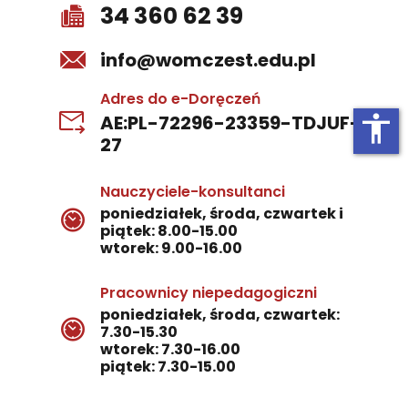
34 360 62 39
info@womczest.edu.pl
Adres do e-Doręczeń
accessibility
AE:PL-72296-23359-TDJUF-
27
Nauczyciele-konsultanci
poniedziałek, środa, czwartek i
piątek: 8.00-15.00
wtorek: 9.00-16.00
Pracownicy niepedagogiczni
poniedziałek, środa, czwartek:
7.30-15.30
wtorek: 7.30-16.00
piątek: 7.30-15.00