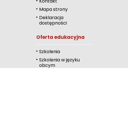
Kontakt
literami
Mapa strony
Odcienie szarości
Deklaracja
dostępności
Duży kursor
Oferta edukacyjna
Przewodnik czyta
Podkreślanie link
Szkolenia
Szkolenia w języku
Wysoki kontrast
obcym
Kalendarz
Linki
Publiczna Biblioteka
Pedagogiczna
Wydawnictwo
RODN Bielsko-Biała