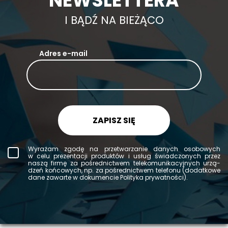
NEWSLETTERA
I BĄDŹ NA BIEŻĄCO
Adres e-mail
ZAPISZ SIĘ
Wy­ra­żam zgodę na prze­twa­rza­nie da­nych oso­bo­wych
w celu pre­zen­ta­cji pro­duk­tów i usług świad­czo­nych przez
naszą firmę za po­śred­nic­twem te­le­ko­mu­ni­ka­cyj­nych urzą­
dzeń koń­co­wych, np. za po­śred­nic­twem te­le­fo­nu (do­dat­ko­we
dane za­war­te w do­ku­men­cie Po­li­ty­ka pry­wat­no­ści).