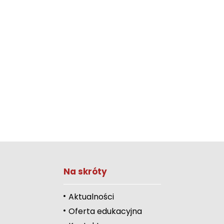
Zwiększ rozmiar 
Na skróty
Zmniejsz rozmiar 
Zwiększ odstęp 
Aktualności
literami
Oferta edukacyjna
Zmniejsz odstęp