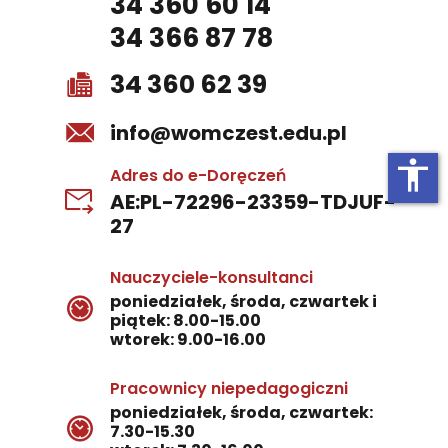
34 360 60 14
34 366 87 78
34 360 62 39
info@womczest.edu.pl
accessibility
Adres do e-Doręczeń
AE:PL-72296-23359-TDJUF-
27
Nauczyciele-konsultanci
poniedziałek, środa, czwartek i
piątek: 8.00-15.00
wtorek: 9.00-16.00
Pracownicy niepedagogiczni
poniedziałek, środa, czwartek:
7.30-15.30