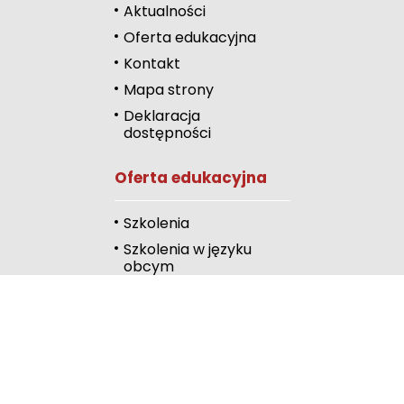
Zwiększ odstęp 
Aktualności
literami
Oferta edukacyjna
Zmniejsz odstęp
Kontakt
literami
Mapa strony
Odcienie szarości
Deklaracja
dostępności
Duży kursor
Oferta edukacyjna
Przewodnik czyta
Podkreślanie link
Szkolenia
Szkolenia w języku
Wysoki kontrast
obcym
Kalendarz
Linki
Publiczna Biblioteka
Pedagogiczna