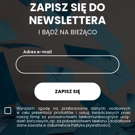
ZAPISZ SIĘ DO
NEWSLETTERA
I BĄDŹ NA BIEŻĄCO
Adres e-mail
ZAPISZ SIĘ
Wy­ra­żam zgodę na prze­twa­rza­nie da­nych oso­bo­wych
w celu pre­zen­ta­cji pro­duk­tów i usług świad­czo­nych przez
naszą firmę za po­śred­nic­twem te­le­ko­mu­ni­ka­cyj­nych urzą­
dzeń koń­co­wych, np. za po­śred­nic­twem te­le­fo­nu (do­dat­ko­we
dane za­war­te w do­ku­men­cie Po­li­ty­ka pry­wat­no­ści).