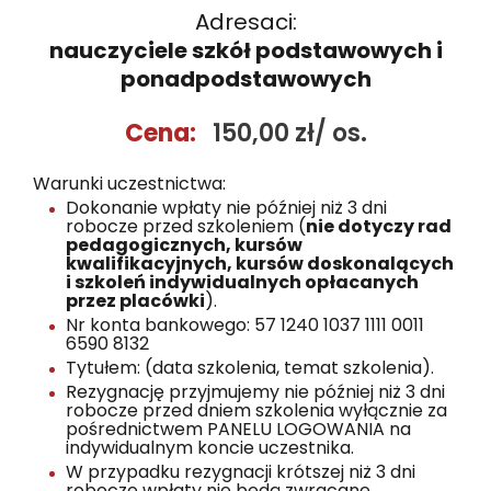
Adresaci:
nauczyciele szkół podstawowych i
ponadpodstawowych
Cena:
150,00 zł/ os.
Warunki uczestnictwa:
Dokonanie wpłaty nie później niż 3 dni
robocze przed szkoleniem (
nie dotyczy rad
pedagogicznych, kursów
kwalifikacyjnych, kursów doskonalących
i szkoleń indywidualnych opłacanych
przez placówki
).
Nr konta bankowego: 57 1240 1037 1111 0011
6590 8132
Tytułem: (data szkolenia, temat szkolenia).
Rezygnację przyjmujemy nie później niż 3 dni
robocze przed dniem szkolenia wyłącznie za
pośrednictwem PANELU LOGOWANIA na
indywidualnym koncie uczestnika.
W przypadku rezygnacji krótszej niż 3 dni
robocze wpłaty nie będą zwracane.