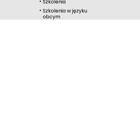
Szkolenia
Szkolenia w języku
Wysoki kontrast
obcym
Kalendarz
Linki
Publiczna Biblioteka
Pedagogiczna
Wydawnictwo
RODN Bielsko-Biała
RODN Katowice
ROME Metis
RODN Rybnik
Urząd Marszałkowski