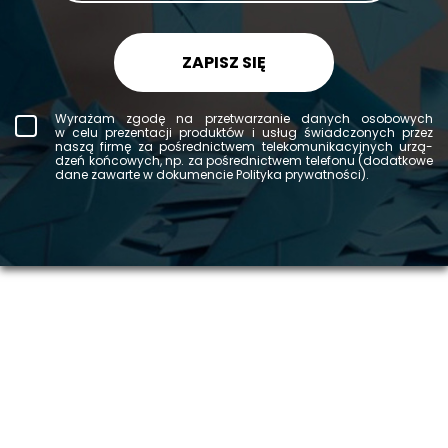
ZAPISZ SIĘ
Wy­ra­żam zgodę na prze­twa­rza­nie da­nych oso­bo­wych
w celu pre­zen­ta­cji pro­duk­tów i usług świad­czo­nych przez
naszą firmę za po­śred­nic­twem te­le­ko­mu­ni­ka­cyj­nych urzą­
dzeń koń­co­wych, np. za po­śred­nic­twem te­le­fo­nu (do­dat­ko­we
dane za­war­te w do­ku­men­cie Po­li­ty­ka pry­wat­no­ści).