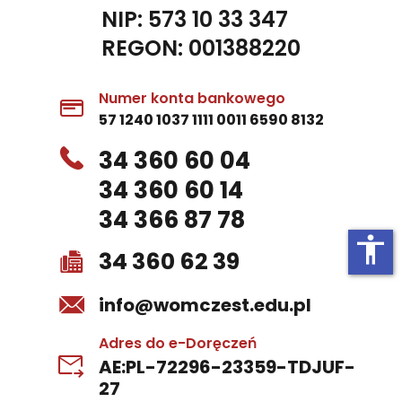
NIP: 573 10 33 347
REGON: 001388220
Numer konta bankowego
57 1240 1037 1111 0011 6590 8132
34 360 60 04
34 360 60 14
34 366 87 78
accessibility
34 360 62 39
info@womczest.edu.pl
Adres do e-Doręczeń
AE:PL-72296-23359-TDJUF-
27