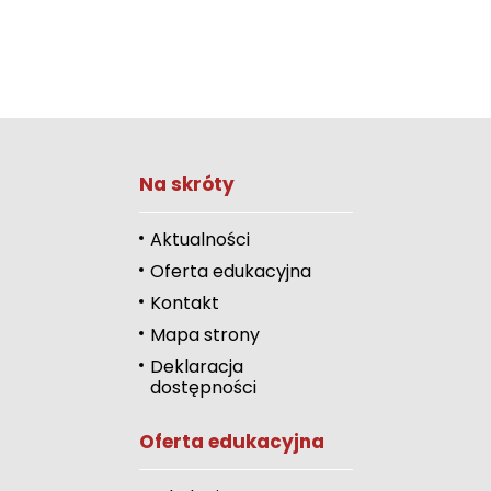
Zwiększ rozmiar 
Na skróty
Zmniejsz rozmiar 
Zwiększ odstęp 
Aktualności
literami
Oferta edukacyjna
Zmniejsz odstęp
Kontakt
literami
Mapa strony
Odcienie szarości
Deklaracja
dostępności
Duży kursor
Oferta edukacyjna
Przewodnik czyta
Podkreślanie link