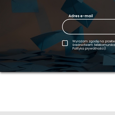
Adres e-mail
Wy­ra­żam zgodę na prze­twa
śred­nic­twem te­le­ko­mu­ni­
Po­li­ty­ka pry­wat­no­ści).