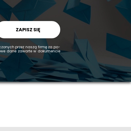
ZAPISZ SIĘ
d­czo­nych przez naszą firmę za po­
­ko­we dane za­war­te w do­ku­men­cie