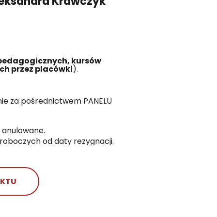
leksandra Krawczyk
 pedagogicznych, kursów
ch przez placówki
).
cznie za pośrednictwem PANELU
e anulowane.
roboczych od daty rezygnacji.
AKTU