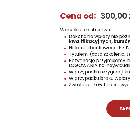
Cena od:
300,00 
Warunki uczestnictwa:
Dokonanie wpłaty nie późni
kwalifikacyjnych, kursó
Nr konta bankowego: 57 124
Tytułem: (data szkolenia, t
Rezygnację przyjmujemy ni
LOGOWANIA na indywidualn
W przypadku rezygnacji kró
W przypadku braku wpłaty
Zwrot środków finansowych
ZAPI