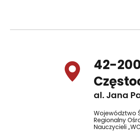
42-20
Częst
al. Jana Pa
Województwo Ś
Regionalny Ośr
Nauczycieli „W