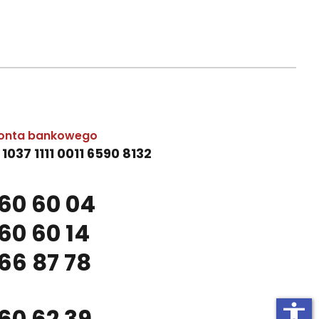
onta bankowego
 1037 1111 0011 6590 8132
60 60 04
60 60 14
66 87 78
accessibility
60 62 39