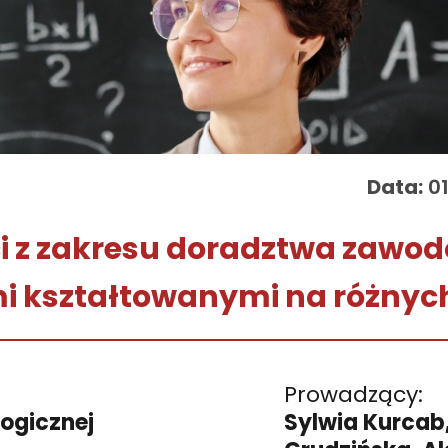
Data:
01
ci z zakresu doradztwa zawo
i kształtowanymi na różnyc
Prowadzący:
ogicznej
Sylwia Kurcab