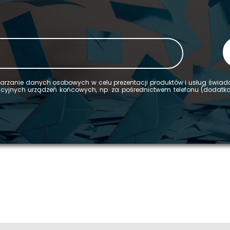
­rza­nie da­nych oso­bo­wych w celu pre­zen­ta­cji pro­duk­tów i usług świa
ka­cyj­nych urzą­dzeń koń­co­wych, np. za po­śred­nic­twem te­le­fo­nu (do­dat