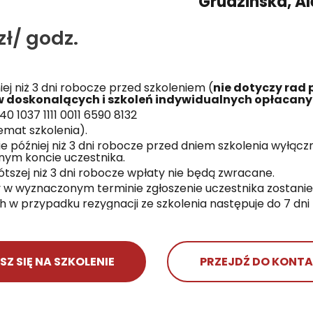
Grudzińska, A
zł/ godz.
ej niż 3 dni robocze przed szkoleniem (
nie dotyczy rad
w doskonalących i szkoleń indywidualnych opłacany
0 1037 1111 0011 6590 8132
emat szkolenia).
e później niż 3 dni robocze przed dniem szkolenia wyłą
ym koncie uczestnika.
tszej niż 3 dni robocze wpłaty nie będą zwracane.
 w wyznaczonym terminie zgłoszenie uczestnika zostani
 w przypadku rezygnacji ze szkolenia następuje do 7 dni 
SZ SIĘ NA SZKOLENIE
PRZEJDŹ DO KONT