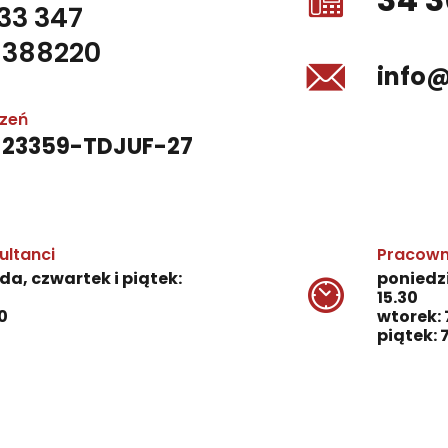
 33 347
1388220
info
czeń
-23359-TDJUF-27
ultanci
Pracown
da, czwartek i piątek:
poniedzi
15.30
0
wtorek: 
piątek: 