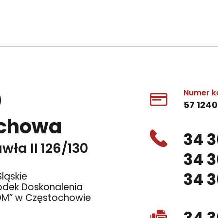
0
Numer k
57 1240
ochowa
34 3
wła II 126/130
34 3
34 3
ląskie
odek Doskonalenia
OM” w Częstochowie
34 3