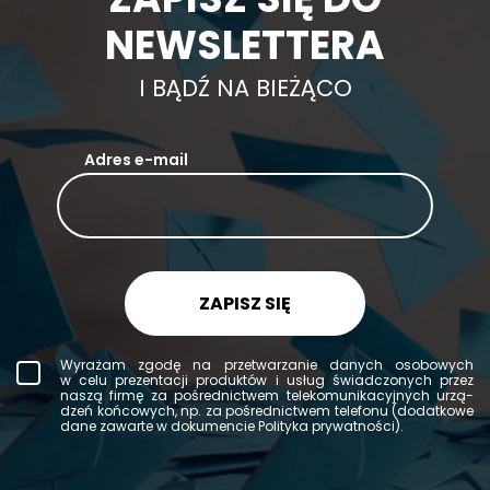
NEWSLETTERA
I BĄDŹ NA BIEŻĄCO
Adres e-mail
ZAPISZ SIĘ
Wy­ra­żam zgodę na prze­twa­rza­nie da­nych oso­bo­wych
w celu pre­zen­ta­cji pro­duk­tów i usług świad­czo­nych przez
naszą firmę za po­śred­nic­twem te­le­ko­mu­ni­ka­cyj­nych urzą­
dzeń koń­co­wych, np. za po­śred­nic­twem te­le­fo­nu (do­dat­ko­we
dane za­war­te w do­ku­men­cie Po­li­ty­ka pry­wat­no­ści).