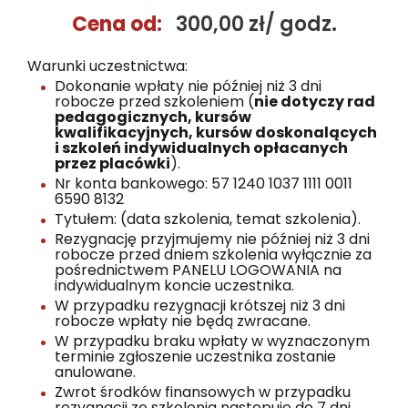
Cena od:
300,00 zł/ godz.
Warunki uczestnictwa:
Dokonanie wpłaty nie później niż 3 dni
robocze przed szkoleniem (
nie dotyczy rad
pedagogicznych, kursów
kwalifikacyjnych, kursów doskonalących
i szkoleń indywidualnych opłacanych
przez placówki
).
Nr konta bankowego: 57 1240 1037 1111 0011
6590 8132
Tytułem: (data szkolenia, temat szkolenia).
Rezygnację przyjmujemy nie później niż 3 dni
robocze przed dniem szkolenia wyłącznie za
pośrednictwem PANELU LOGOWANIA na
indywidualnym koncie uczestnika.
W przypadku rezygnacji krótszej niż 3 dni
robocze wpłaty nie będą zwracane.
W przypadku braku wpłaty w wyznaczonym
terminie zgłoszenie uczestnika zostanie
anulowane.
Zwrot środków finansowych w przypadku
rezygnacji ze szkolenia następuje do 7 dni