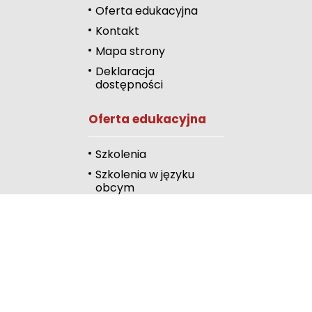
Oferta edukacyjna
Zmniejsz odstęp
Kontakt
literami
Mapa strony
Odcienie szarości
Deklaracja
dostępności
Duży kursor
Oferta edukacyjna
Przewodnik czyta
Podkreślanie link
Szkolenia
Szkolenia w języku
Wysoki kontrast
obcym
Kalendarz
Linki
Publiczna Biblioteka
Pedagogiczna
Wydawnictwo