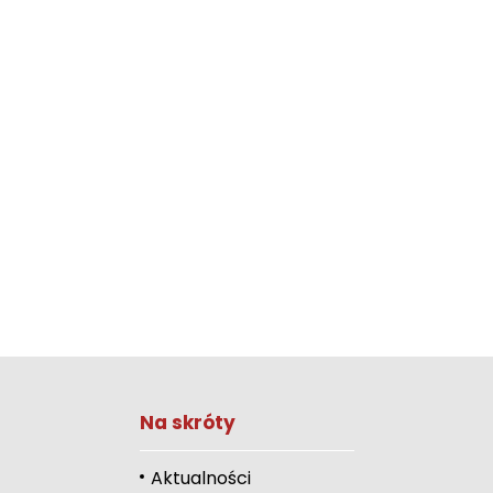
Zwiększ rozmiar 
Na skróty
Zmniejsz rozmiar 
Zwiększ odstęp 
Aktualności
literami