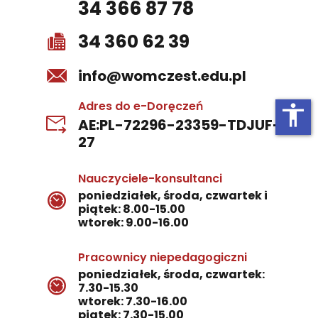
34 366 87 78
34 360 62 39
info@womczest.edu.pl
Adres do e-Doręczeń
accessibility
AE:PL-72296-23359-TDJUF-
27
Nauczyciele-konsultanci
poniedziałek, środa, czwartek i
piątek: 8.00-15.00
wtorek: 9.00-16.00
Pracownicy niepedagogiczni
poniedziałek, środa, czwartek:
7.30-15.30
wtorek: 7.30-16.00
piątek: 7.30-15.00