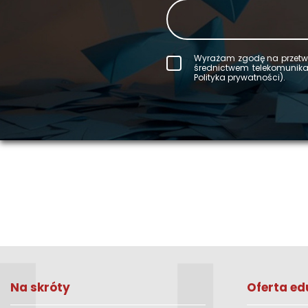
Wy­ra­żam zgodę na prze­twa
śred­nic­twem te­le­ko­mu­ni­
Po­li­ty­ka pry­wat­no­ści).
Na skróty
Oferta ed