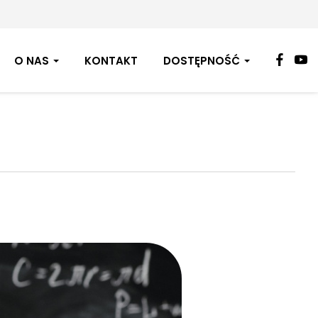
FAC
Y
O NAS
KONTAKT
DOSTĘPNOŚĆ