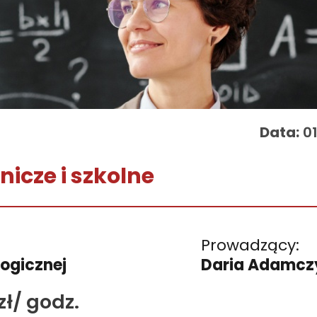
Data:
01
nicze i szkolne
Prowadzący:
ogicznej
Daria Adamcz
zł/ godz.