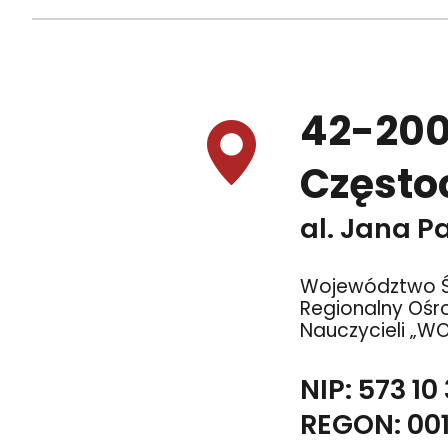
42-20
Częst
al. Jana Pa
Województwo Ś
Regionalny Ośr
Nauczycieli „W
NIP: 573 10
REGON: 00