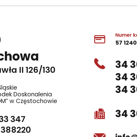
0
Numer k
57 1240
ochowa
34 3
wła II 126/130
34 3
34 3
ląskie
odek Doskonalenia
OM” w Częstochowie
34 3
 33 347
1388220