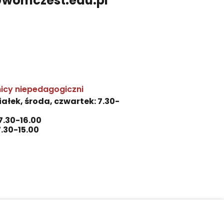
@womczest.edu.pl
icy niepedagogiczni
ałek, środa, czwartek: 7.30-
7.30-16.00
7.30-15.00