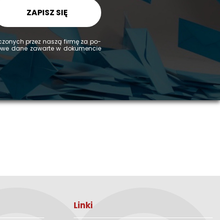
ZAPISZ SIĘ
d­czo­nych przez naszą firmę za po­
­ko­we dane za­war­te w do­ku­men­cie
Linki