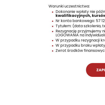
Warunki uczestnictwa:
Dokonanie wpłaty nie późni
kwalifikacyjnych, kursó
Nr konta bankowego: 57 124
Tytułem: (data szkolenia, t
Rezygnację przyjmujemy ni
LOGOWANIA na indywidualn
W przypadku rezygnacji kró
W przypadku braku wpłaty
Zwrot środków finansowych
ZAPI