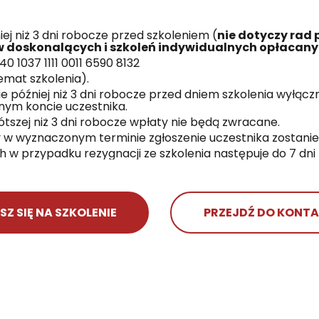
ej niż 3 dni robocze przed szkoleniem (
nie dotyczy rad
w doskonalących i szkoleń indywidualnych opłacany
0 1037 1111 0011 6590 8132
emat szkolenia).
e później niż 3 dni robocze przed dniem szkolenia wyłą
ym koncie uczestnika.
tszej niż 3 dni robocze wpłaty nie będą zwracane.
 w wyznaczonym terminie zgłoszenie uczestnika zostani
 w przypadku rezygnacji ze szkolenia następuje do 7 dni 
SZ SIĘ NA SZKOLENIE
PRZEJDŹ DO KONT