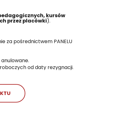
 pedagogicznych, kursów
ch przez placówki
).
cznie za pośrednictwem PANELU
e anulowane.
roboczych od daty rezygnacji.
AKTU