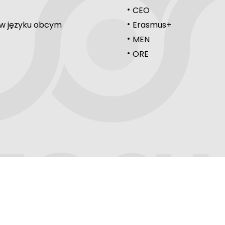
CEO
 w języku obcym
Erasmus+
MEN
ORE
REGULAMIN
POLITYKA PRYWATNOŚCI
 używa plików cookies. Korzystając z witryny wyrażasz zgodę na używani