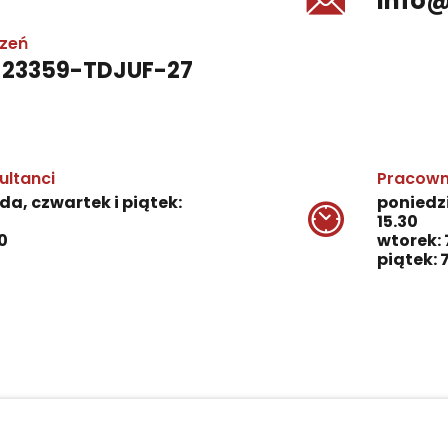
info
czeń
-23359-TDJUF-27
ultanci
Pracown
da, czwartek i piątek:
poniedzi
15.30
0
wtorek: 
piątek: 