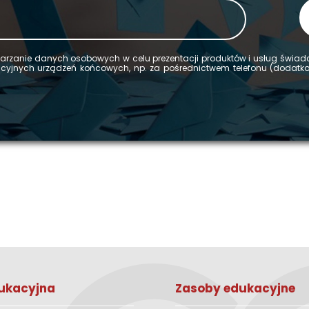
­rza­nie da­nych oso­bo­wych w celu pre­zen­ta­cji pro­duk­tów i usług świa
ka­cyj­nych urzą­dzeń koń­co­wych, np. za po­śred­nic­twem te­le­fo­nu (do­dat
ukacyjna
Zasoby edukacyjne