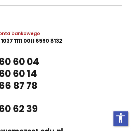
onta bankowego
 1037 1111 0011 6590 8132
60 60 04
60 60 14
66 87 78
60 62 39
accessibility