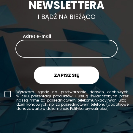
NEWSLETTERA
I BĄDŹ NA BIEŻĄCO
Adres e-mail
ZAPISZ SIĘ
Wy­ra­żam zgodę na prze­twa­rza­nie da­nych oso­bo­wych
w celu pre­zen­ta­cji pro­duk­tów i usług świad­czo­nych przez
naszą firmę za po­śred­nic­twem te­le­ko­mu­ni­ka­cyj­nych urzą­
dzeń koń­co­wych, np. za po­śred­nic­twem te­le­fo­nu (do­dat­ko­we
dane za­war­te w do­ku­men­cie Po­li­ty­ka pry­wat­no­ści).