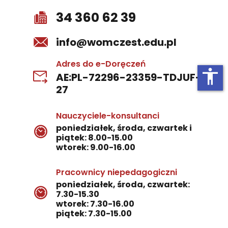
34 360 62 39
info@womczest.edu.pl
Adres do e-Doręczeń
accessibility
AE:PL-72296-23359-TDJUF-
27
Nauczyciele-konsultanci
poniedziałek, środa, czwartek i
piątek: 8.00-15.00
wtorek: 9.00-16.00
Pracownicy niepedagogiczni
poniedziałek, środa, czwartek:
7.30-15.30
wtorek: 7.30-16.00
piątek: 7.30-15.00