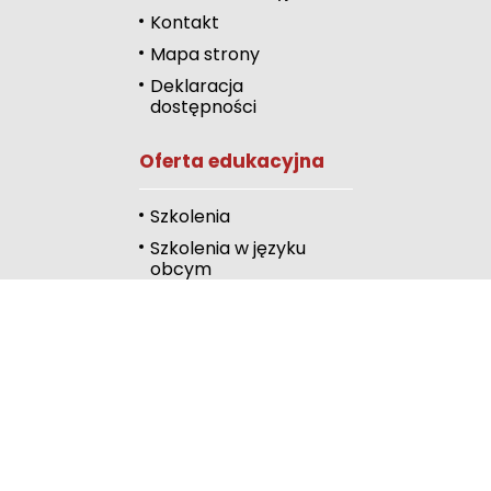
Zmniejsz odstęp
Kontakt
literami
Mapa strony
Odcienie szarości
Deklaracja
dostępności
Duży kursor
Oferta edukacyjna
Przewodnik czyta
Podkreślanie link
Szkolenia
Szkolenia w języku
Wysoki kontrast
obcym
Kalendarz
Linki
Publiczna Biblioteka
Pedagogiczna
Wydawnictwo