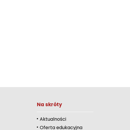
Zwiększ rozmiar 
Na skróty
Zmniejsz rozmiar 
Zwiększ odstęp 
Aktualności
literami
Oferta edukacyjna