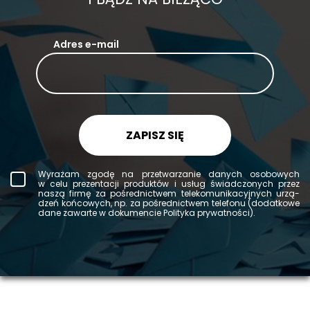
Adres e-mail
ZAPISZ SIĘ
Wy­ra­żam zgodę na prze­twa­rza­nie da­nych oso­bo­wych
w celu pre­zen­ta­cji pro­duk­tów i usług świad­czo­nych przez
naszą firmę za po­śred­nic­twem te­le­ko­mu­ni­ka­cyj­nych urzą­
dzeń koń­co­wych, np. za po­śred­nic­twem te­le­fo­nu (do­dat­ko­we
dane za­war­te w do­ku­men­cie Po­li­ty­ka pry­wat­no­ści).