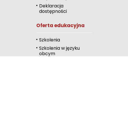
Odcienie szarości
Deklaracja
dostępności
Duży kursor
Oferta edukacyjna
Przewodnik czyta
Podkreślanie link
Szkolenia
Szkolenia w języku
Wysoki kontrast
obcym
Kalendarz
Linki
Publiczna Biblioteka
Pedagogiczna
Wydawnictwo
RODN Bielsko-Biała
RODN Katowice