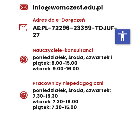
info@womczest.edu.pl
Adres do e-Doręczeń
AE:PL-72296-23359-TDJUF-
accessibility
27
Nauczyciele-konsultanci
poniedziałek, środa, czwartek i
piątek: 8.00-15.00
wtorek: 9.00-16.00
Pracownicy niepedagogiczni
poniedziałek, środa, czwartek:
7.30-15.30
wtorek: 7.30-16.00
piątek: 7.30-15.00