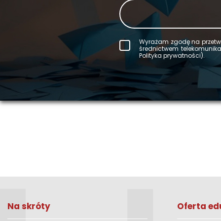
Wy­ra­żam zgodę na prze­twa
śred­nic­twem te­le­ko­mu­ni­
Po­li­ty­ka pry­wat­no­ści).
Na skróty
Oferta ed