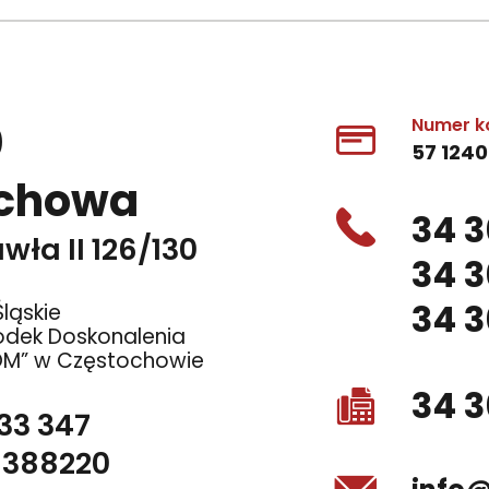
0
Numer k
57 1240
ochowa
34 3
wła II 126/130
34 3
34 3
ląskie
odek Doskonalenia
OM” w Częstochowie
34 3
 33 347
1388220