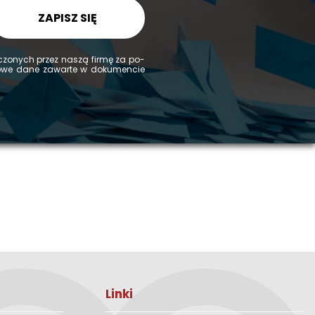
ZAPISZ SIĘ
d­czo­nych przez naszą firmę za po­
­ko­we dane za­war­te w do­ku­men­cie
Linki