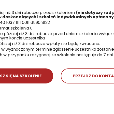
ej niż 3 dni robocze przed szkoleniem (
nie dotyczy rad
w doskonalących i szkoleń indywidualnych opłacany
0 1037 1111 0011 6590 8132
emat szkolenia).
e później niż 3 dni robocze przed dniem szkolenia wyłą
ym koncie uczestnika.
tszej niż 3 dni robocze wpłaty nie będą zwracane.
 w wyznaczonym terminie zgłoszenie uczestnika zostani
 w przypadku rezygnacji ze szkolenia następuje do 7 dni 
SZ SIĘ NA SZKOLENIE
PRZEJDŹ DO KONT