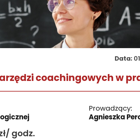
Data:
01
arzędzi coachingowych w pr
Prowadzący:
ogicznej
Agnieszka Per
zł/ godz.