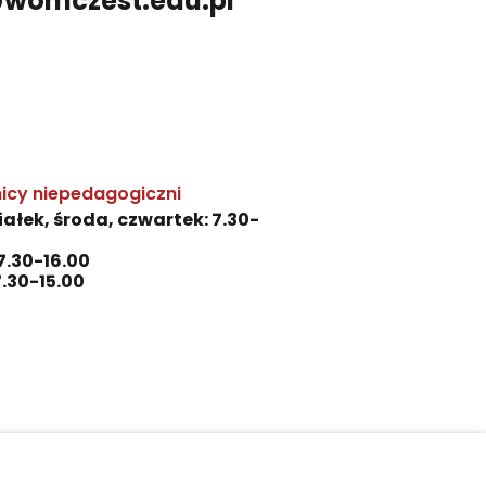
@womczest.edu.pl
icy niepedagogiczni
ałek, środa, czwartek: 7.30-
7.30-16.00
7.30-15.00