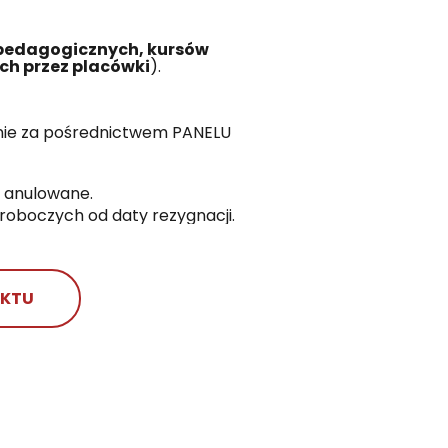
 pedagogicznych, kursów
ch przez placówki
).
cznie za pośrednictwem PANELU
e anulowane.
roboczych od daty rezygnacji.
AKTU