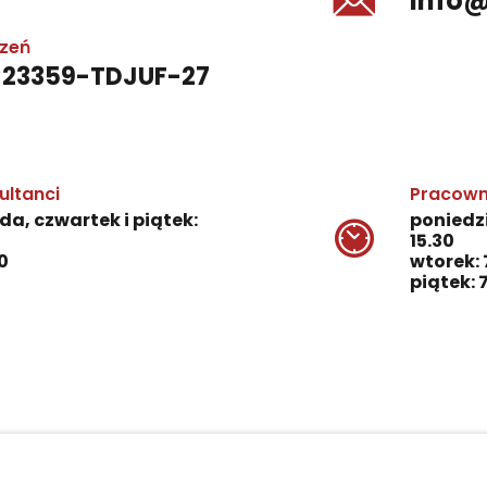
info
czeń
-23359-TDJUF-27
ultanci
Pracown
da, czwartek i piątek:
poniedzi
15.30
0
wtorek: 
piątek: 