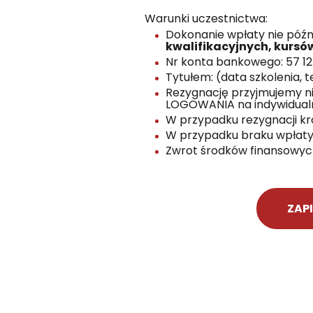
Warunki uczestnictwa:
Dokonanie wpłaty nie późni
kwalifikacyjnych, kursó
Nr konta bankowego: 57 124
Tytułem: (data szkolenia, t
Rezygnację przyjmujemy ni
LOGOWANIA na indywidualn
W przypadku rezygnacji kró
W przypadku braku wpłaty
Zwrot środków finansowych
ZAPI