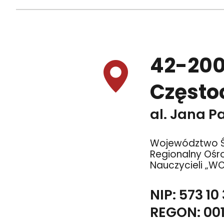
42-20
Częst
al. Jana Pa
Województwo Ś
Regionalny Ośr
Nauczycieli „W
NIP: 573 10
REGON: 00