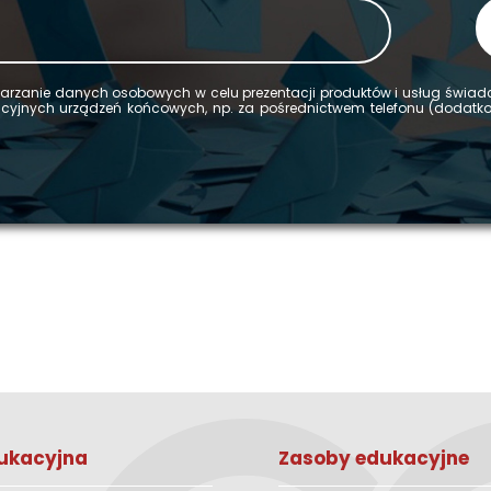
­rza­nie da­nych oso­bo­wych w celu pre­zen­ta­cji pro­duk­tów i usług świa
ka­cyj­nych urzą­dzeń koń­co­wych, np. za po­śred­nic­twem te­le­fo­nu (do­dat
ukacyjna
Zasoby edukacyjne