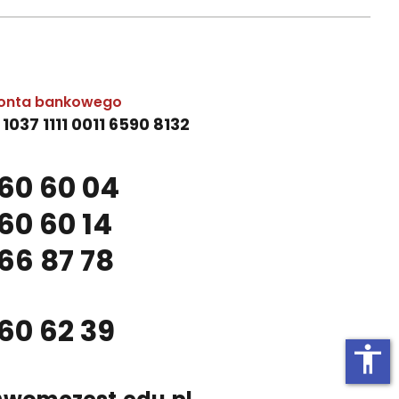
onta bankowego
 1037 1111 0011 6590 8132
60 60 04
60 60 14
66 87 78
60 62 39
accessibility