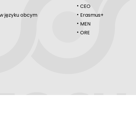
CEO
 w języku obcym
Erasmus+
MEN
ORE
REGULAMIN
POLITYKA PRYWATNOŚCI
 używa plików cookies. Korzystając z witryny wyrażasz zgodę na używani