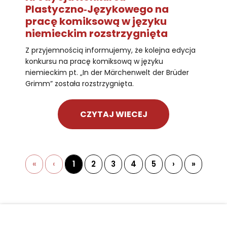
Plastyczno‑Językowego na
pracę komiksową w języku
niemieckim rozstrzygnięta
Z przyjemnością informujemy, że kolejna edycja
konkursu na pracę komiksową w języku
niemieckim pt. „In der Märchenwelt der Brüder
Grimm” została rozstrzygnięta.
CZYTAJ WIECEJ
«
‹
1
2
3
4
5
›
»