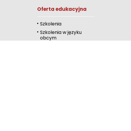
Oferta edukacyjna
Przewodnik czyta
Podkreślanie link
Szkolenia
Szkolenia w języku
Wysoki kontrast
obcym
Kalendarz
Linki
Publiczna Biblioteka
Pedagogiczna
Wydawnictwo
RODN Bielsko-Biała
RODN Katowice
ROME Metis
RODN Rybnik