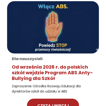
Dla nauczycieli
Od września 2026 r. do polskich
szkół wejdzie Program ABS Anty-
Bullying dla Szkół
Zaproszenie Ośrodka Rozwoju Edukacji dla
dyrektorów szkół do udziału w ABS
CZYTAJ WIECEJ