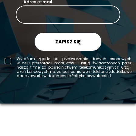
Adres e-mail
ZAPISZ SIĘ
Wy­ra­żam zgodę na prze­twa­rza­nie da­nych oso­bo­wych
w celu pre­zen­ta­cji pro­duk­tów i usług świad­czo­nych przez
naszą firmę za po­śred­nic­twem te­le­ko­mu­ni­ka­cyj­nych urzą­
dzeń koń­co­wych, np. za po­śred­nic­twem te­le­fo­nu (do­dat­ko­we
dane za­war­te w do­ku­men­cie Po­li­ty­ka pry­wat­no­ści).