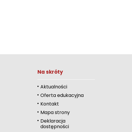
Zwiększ rozmiar 
Na skróty
Zmniejsz rozmiar 
Zwiększ odstęp 
Aktualności
literami
Oferta edukacyjna
Zmniejsz odstęp
Kontakt
literami
Mapa strony
Odcienie szarości
Deklaracja
dostępności
Duży kursor