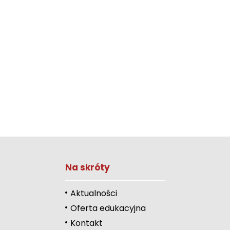
Zwiększ rozmiar 
Na skróty
Zmniejsz rozmiar 
Zwiększ odstęp 
Aktualności
literami
Oferta edukacyjna
Zmniejsz odstęp
Kontakt
literami