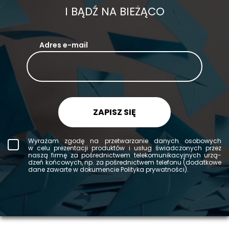
I BĄDŹ NA BIEŻĄCO
Adres e-mail
ZAPISZ SIĘ
Wy­ra­żam zgodę na prze­twa­rza­nie da­nych oso­bo­wych
w celu pre­zen­ta­cji pro­duk­tów i usług świad­czo­nych przez
naszą firmę za po­śred­nic­twem te­le­ko­mu­ni­ka­cyj­nych urzą­
dzeń koń­co­wych, np. za po­śred­nic­twem te­le­fo­nu (do­dat­ko­we
dane za­war­te w do­ku­men­cie Po­li­ty­ka pry­wat­no­ści).