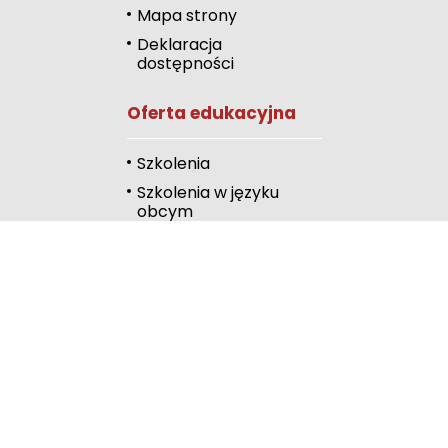
Mapa strony
Odcienie szarości
Deklaracja
dostępności
Duży kursor
Oferta edukacyjna
Przewodnik czyta
Podkreślanie link
Szkolenia
Szkolenia w języku
Wysoki kontrast
obcym
Kalendarz
Linki
Publiczna Biblioteka
Pedagogiczna
Wydawnictwo
RODN Bielsko-Biała
RODN Katowice