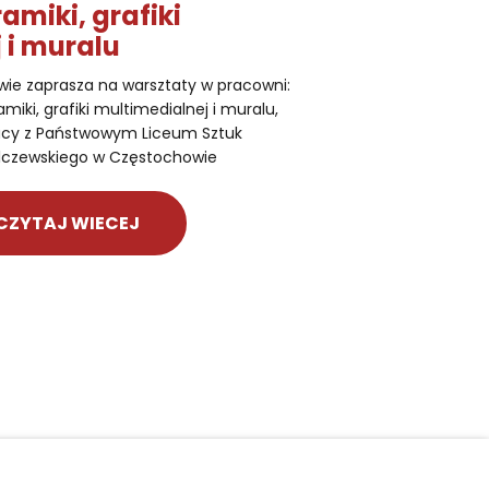
ramiki, grafiki
 i muralu
e zaprasza na warsztaty w pracowni:
miki, grafiki multimedialnej i muralu,
acy z Państwowym Liceum Sztuk
alczewskiego w Częstochowie
CZYTAJ WIECEJ