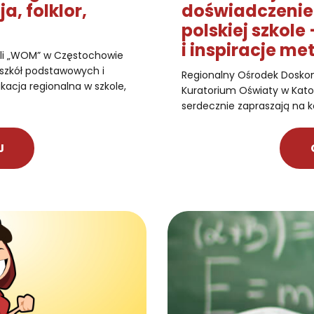
a, folklor,
doświadczeni
polskiej szkol
i inspiracje m
eli „WOM” w Częstochowie
, szkół podstawowych i
Regionalny Ośrodek Doskon
acja regionalna w szkole,
Kuratorium Oświaty w Kat
serdecznie zapraszają na 
J