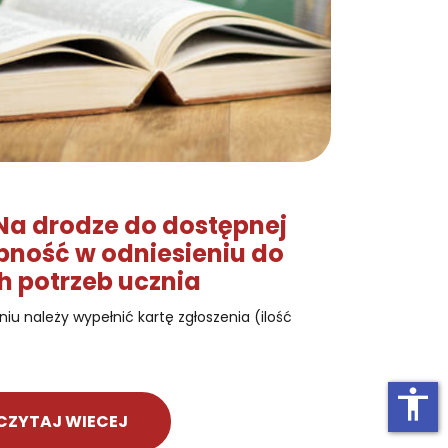
„Na drodze do dostępnej
ępność w odniesieniu do
 potrzeb ucznia
iu należy wypełnić kartę zgłoszenia (ilość
accessibility
CZYTAJ WIECEJ