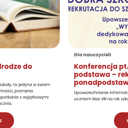
Dla nauczycieli
drodze do
Konferencja pt.
podstawa – rek
ponadpodstaw
szkoły, to jedyna w swoim
ętności, poznania
Upowszechnianie informat
 spotkania z wyjątkowymi
uczniom klas VIII na rok sz
cznia.
J