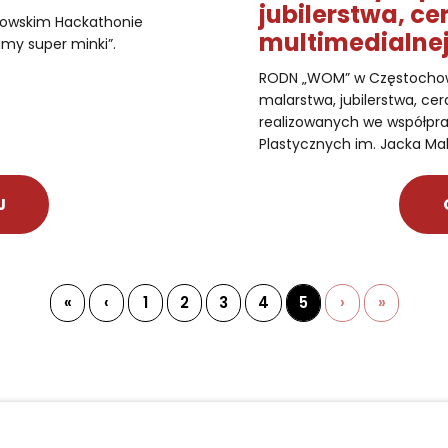
jubilerstwa, ce
chowskim Hackathonie
multimedialnej
my super minki”.
RODN „WOM” w Częstochowi
malarstwa, jubilerstwa, cera
realizowanych we współpr
Plastycznych im. Jacka M
J
«
‹
1
2
3
4
5
›
»