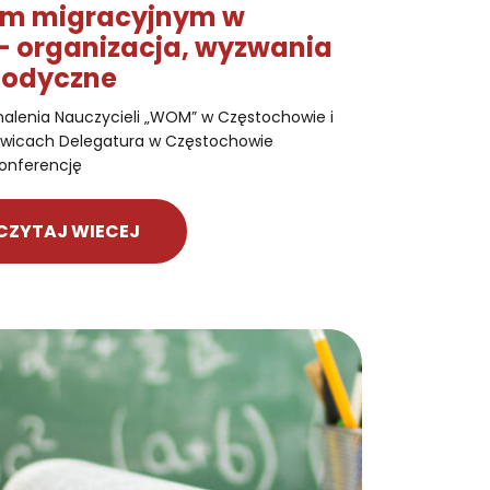
em migracyjnym w
e – organizacja, wyzwania
etodyczne
alenia Nauczycieli „WOM” w Częstochowie i
owicach Delegatura w Częstochowie
konferencję
CZYTAJ WIECEJ