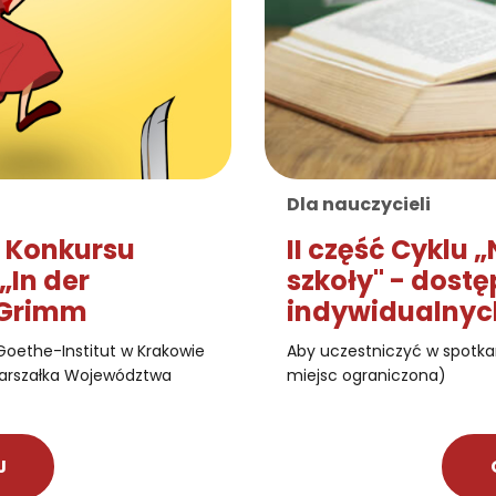
Dla nauczycieli
 Konkursu
II część Cyklu 
In der
szkoły" - dost
 Grimm
indywidualnych
Goethe-Institut w Krakowie
Aby uczestniczyć w spotkan
arszałka Województwa
miejsc ograniczona)
J