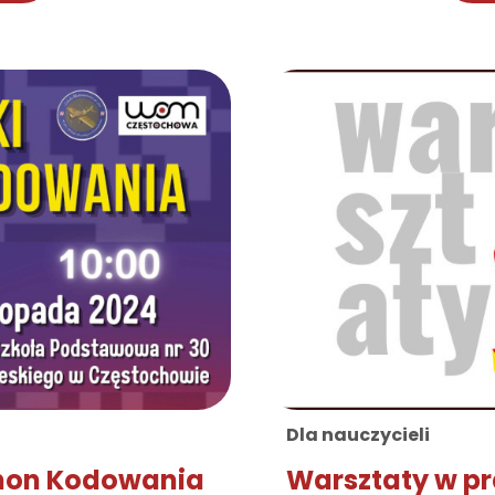
Dla nauczycieli
thon Kodowania
Warsztaty w p