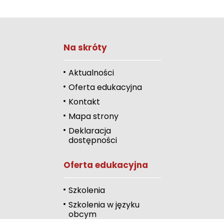
Zwiększ rozmiar 
Na skróty
Zmniejsz rozmiar 
Zwiększ odstęp 
Aktualności
literami
Oferta edukacyjna
Zmniejsz odstęp
Kontakt
literami
Mapa strony
Odcienie szarości
Deklaracja
dostępności
Duży kursor
Oferta edukacyjna
Przewodnik czyta
Podkreślanie link
Szkolenia
Szkolenia w języku
Wysoki kontrast
obcym