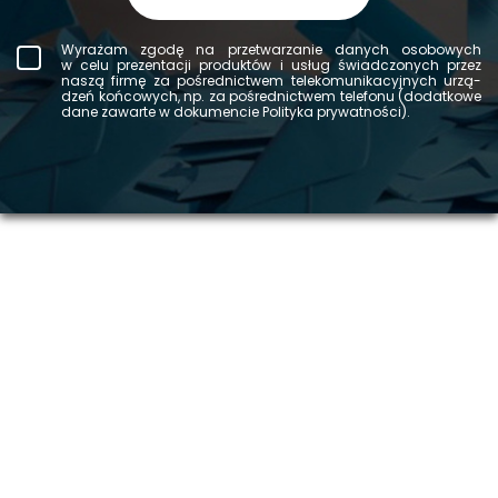
Wy­ra­żam zgodę na prze­twa­rza­nie da­nych oso­bo­wych
w celu pre­zen­ta­cji pro­duk­tów i usług świad­czo­nych przez
naszą firmę za po­śred­nic­twem te­le­ko­mu­ni­ka­cyj­nych urzą­
dzeń koń­co­wych, np. za po­śred­nic­twem te­le­fo­nu (do­dat­ko­we
dane za­war­te w do­ku­men­cie Po­li­ty­ka pry­wat­no­ści).