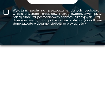
Wy­ra­żam zgodę na prze­twa­rza­nie da­nych oso­bo­wych
w celu pre­zen­ta­cji pro­duk­tów i usług świad­czo­nych przez
naszą firmę za po­śred­nic­twem te­le­ko­mu­ni­ka­cyj­nych urzą­
dzeń koń­co­wych, np. za po­śred­nic­twem te­le­fo­nu (do­dat­ko­we
dane za­war­te w do­ku­men­cie Po­li­ty­ka pry­wat­no­ści).