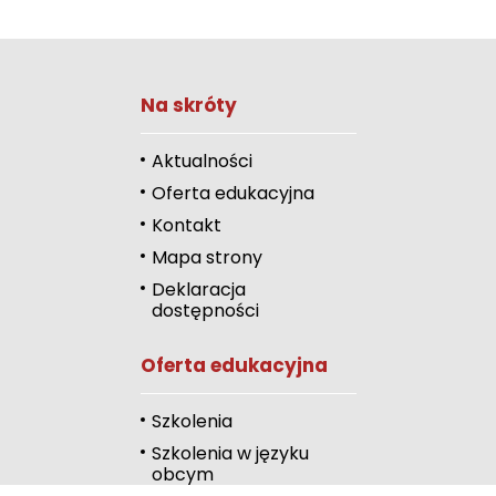
Zwiększ rozmiar 
Na skróty
Zmniejsz rozmiar 
Zwiększ odstęp 
Aktualności
literami
Oferta edukacyjna
Zmniejsz odstęp
Kontakt
literami
Mapa strony
Odcienie szarości
Deklaracja
dostępności
Duży kursor
Oferta edukacyjna
Przewodnik czyta
Podkreślanie link
Szkolenia
Szkolenia w języku
Wysoki kontrast
obcym